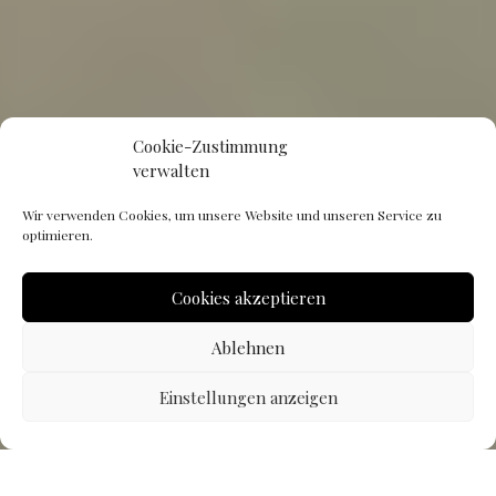
Cookie-Zustimmung
verwalten
Wir verwenden Cookies, um unsere Website und unseren Service zu
optimieren.
Cookies akzeptieren
Ablehnen
Einstellungen anzeigen
THE WORK