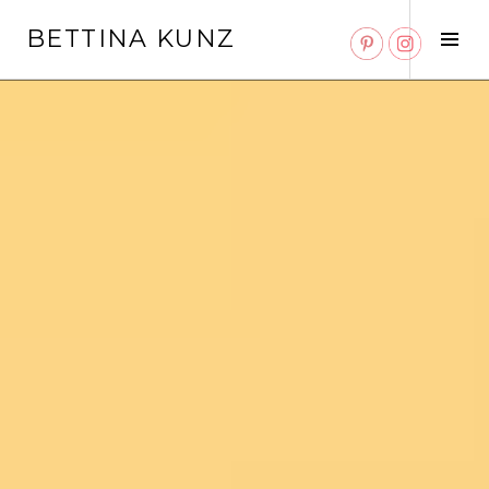
Springe
BETTINA KUNZ
zum
Seit
Inhalt
ums