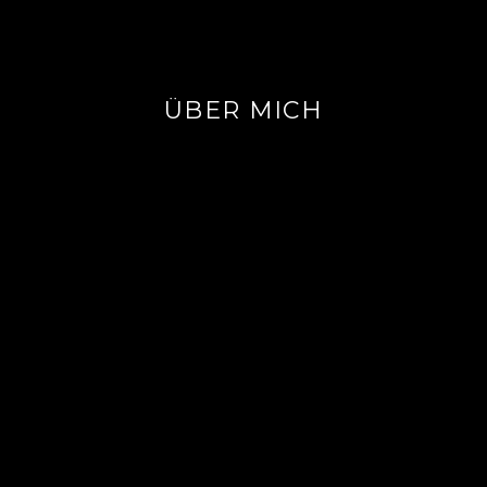
ÜBER MICH
Weiterlesen
→